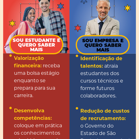
SOU ESTUDANTE E
SOU EMPRESA E
QUERO SABER
QUERO SABER
MAIS
MAIS
Valorização
Identificação de
financeira:
receba
talentos:
atraia
uma bolsa estágio
estudantes dos
enquanto se
cursos técnicos e
prepara para sua
forme futuros
carreira.
colaboradores.
Desenvolva
Redução de custos
competências:
de recrutamento:
coloque em prática
o Governo do
os conhecimentos
Estado de São