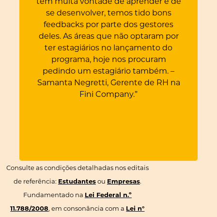
vontade de aprender e de
desses jovens tra
que valorizem a troc
um ganho, pois são jovens
volver, temos tido bons
quem participa,
gerações. O impacto
s que enxergam nessa
 por parte dos gestores
cultura da empresa
positivo. O program
e um grande incentivo para
áreas que não optaram por
um sucesso em toda
renovar a energia e
cio de suas carreiras.
iários no lançamento do
mais de 50% de efe
das equipes, estimul
a, hoje nos procuram
dúvida, continuare
aprendizado contínuo
m estagiário também. –
das próximas turmas
alto índice de efetiv
gretti, Gerente de RH na
da jornada!!! – Marc
projeto gerou result
Fini Company.”
de Gente & Gestão
para os participant
Brasil
empre
Consulte as condições detalhadas nos editais
de referência:
Estudantes
ou
Empresas
.
Fundamentado na
Lei Federal n.º
11.788/2008
, em consonância com a
Lei n°