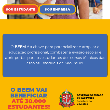
SOU ESTUDANTE
SOU EMPRESA
O
BEEM
é a chave para potencializar e ampliar a
educação profissional, combater a evasão escolar e
abrir portas para os estudantes dos cursos técnicos das
escolas Estaduais de São Paulo.
O BEEM VAI
BENEFICIAR
ATÉ 30.000
ESTUDANTES!