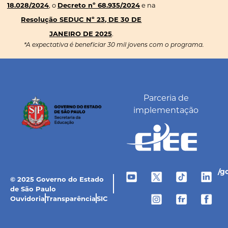
18.028/2024
, o
Decreto nº 68.935/2024
e na
Resolução SEDUC Nº 23, DE 30 DE
JANEIRO DE 2025
.
*A expectativa é beneficiar 30 mil jovens com o programa.
Parceria de
implementação
/g
© 2025 Governo do Estado
de São Paulo
Ouvidoria
Transparência
SIC